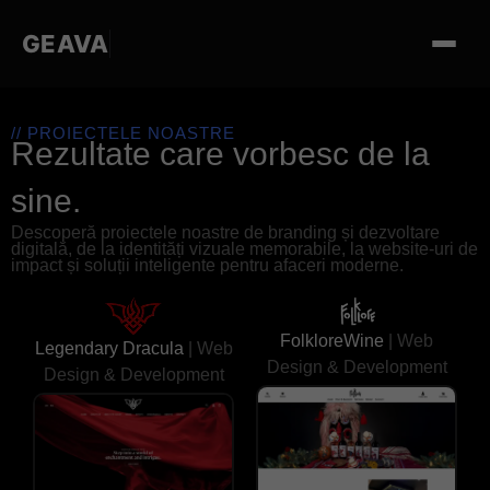
GEAVA
// PROIECTELE NOASTRE
Rezultate care vorbesc de la
sine.
Descoperă proiectele noastre de branding și dezvoltare
digitală, de la identități vizuale memorabile, la website-uri de
impact și soluții inteligente pentru afaceri moderne.
FolkloreWine
| Web
Legendary Dracula
| Web
Design & Development
Design & Development