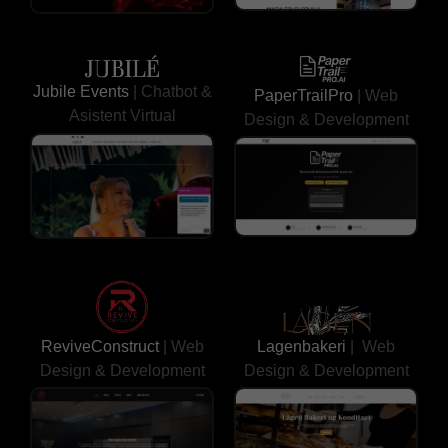
Jubile Events
| Chatbot &
PaperTrailPro
| Web
Asistent Virtual
Design & Development
ReviveConstruct
| Web
Lagenbakeri
| Web
Design & Development
Design & Development