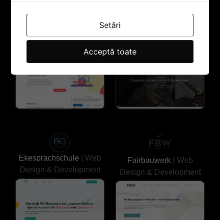
Setări
Team Builder
| Web
LavTehnic
| Web Design
Design & Development
& Development
Acceptă toate
Ekesprachschule
| Web
Fairbauwerk
| Web
Design & Development
Design & Development