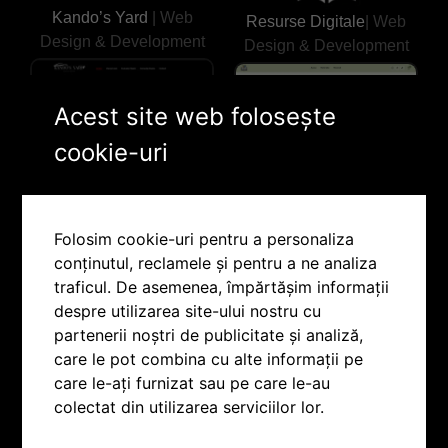
Kando’s Yard
| Web
Resurse Digitale
| Web
Design & Development
Design & Development
Acest site web folosește
cookie-uri
Folosim cookie-uri pentru a personaliza
Professional Construct
|
conținutul, reclamele și pentru a ne analiza
Web Design &
traficul. De asemenea, împărtășim informații
Bupa Bau GmbH
| Web
Development
despre utilizarea site-ului nostru cu
Design & Development
partenerii noștri de publicitate și analiză,
care le pot combina cu alte informații pe
care le-ați furnizat sau pe care le-au
colectat din utilizarea serviciilor lor.